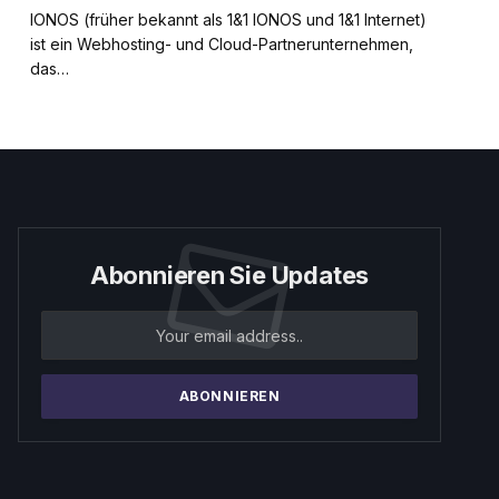
IONOS (früher bekannt als 1&1 IONOS und 1&1 Internet)
ist ein Webhosting- und Cloud-Partnerunternehmen,
das…
Abonnieren Sie Updates