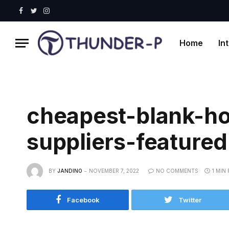
Facebook
Twitter
Instagram
Home
In
cheapest-blank-ho
suppliers-feature
BY
JANDINO
NOVEMBER 7, 2022
NO COMMENTS
1 MIN
Facebook
Twitter