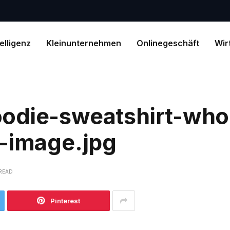
telligenz
Kleinunternehmen
Onlinegeschäft
Wir
odie-sweatshirt-who
d-image.jpg
 READ
Pinterest