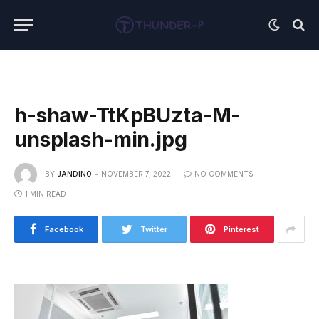
h-shaw-TtKpBUzta-M-
unsplash-min.jpg
BY
JANDINO
NOVEMBER 7, 2022
NO COMMENTS
1 MIN READ
Facebook
Twitter
Pinterest