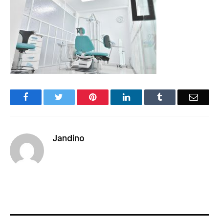
Facebook
Twitter
Pinterest
LinkedIn
Tumblr
Email
Jandino