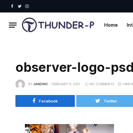
Facebook
Twitter
Instagram
Home
In
observer-logo-ps
BY
JANDINO
FEBRUARY 11, 2021
NO COMMENTS
1 MIN 
Facebook
Twitter