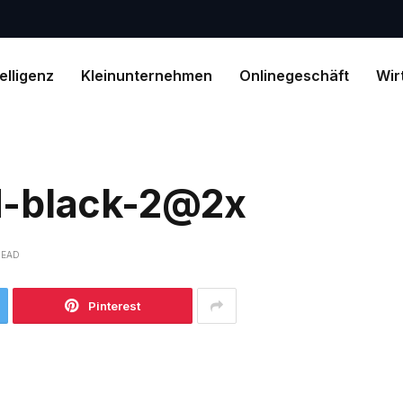
telligenz
Kleinunternehmen
Onlinegeschäft
Wir
d-black-2@2x
READ
Pinterest