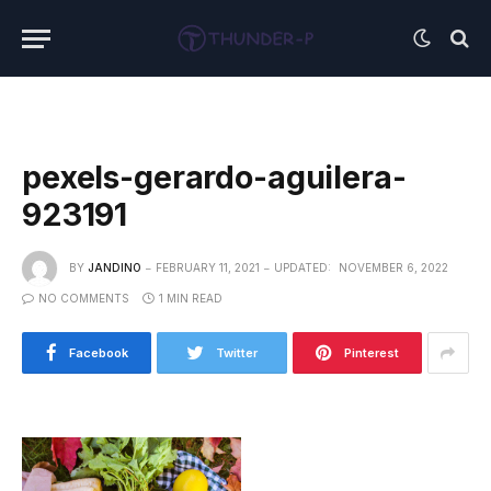
pexels-gerardo-aguilera-
923191
BY
JANDINO
FEBRUARY 11, 2021
UPDATED:
NOVEMBER 6, 2022
NO COMMENTS
1 MIN READ
Facebook
Twitter
Pinterest